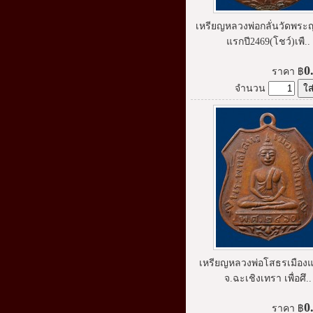
เหรียญหลวงพ่อกลั่นวัดพระญ
แรกปี2469(โชว์)เพื..
0
ราคา
฿
จำนวน
เหรียญหลวงพ่อโสธรเมืองแ
จ.ฉะเชิงเทรา เพื่อศึ..
0
ราคา
฿