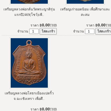
เหรียญหลวงพ่อกลั่นวัดพระญาติรุ่น
เหรียญเก่ายอดนิยม เพื่อศึกษาและ
แรกปี2469(โชว์)เพื..
สะสม
0.00
0.00
ราคา
฿
THB
ราคา
฿
TH
จำนวน
จำนวน
เหรียญหลวงพ่อโสธรเมืองแปดริ้ว
จ.ฉะเชิงเทรา เพื่อศึ..
0.00
ราคา
฿
THB