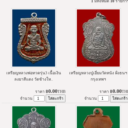
1
มีทั้งหมด
10
รายกา
เหรียญหลวงพ่อทวดรุ่น3 เนื้อเงิน
เหรียญหลวงปู่เอี่ยมวัดหนัง ฝั่งธนฯ
ลงยาสีแดง วัดช้างให..
กรุงเทพฯ
0.00
0.00
ราคา
฿
THB
ราคา
฿
TH
จำนวน
จำนวน