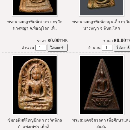
พระนางพญาพิมพ์เข่าตรง กรุวัด
พระนางพญาพิมพ์อกนูนเล็ก กรุวั
นางพญา จ.พิษณุโลก เพื่..
นางพญา จ.พิษณุโลก
0.00
0.00
ราคา
฿
THB
ราคา
฿
T
จำนวน
จำนวน
ซุ้มกอพิมพ์ใหญ่มีกนก กรุวัดพิกุล
พระสมเด็จจิตรลดา เพื่อศึกษาแล
กำแพงเพชร เพื่อศึ..
สะสม