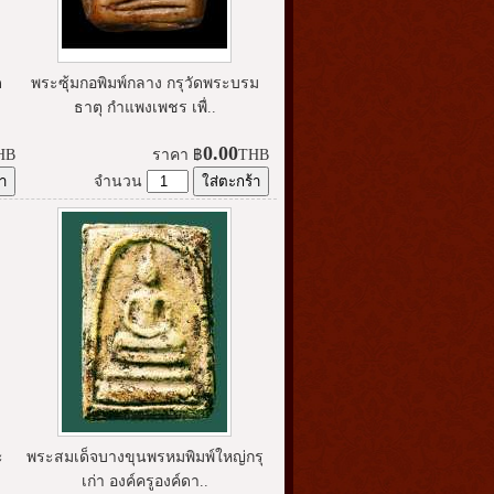
ด
พระซุ้มกอพิมพ์กลาง กรุวัดพระบรม
ธาตุ กำแพงเพชร เพื่..
0.00
HB
ราคา
฿
THB
จำนวน
ะ
พระสมเด็จบางขุนพรหมพิมพ์ใหญ่กรุ
เก่า องค์ครูองค์ดา..