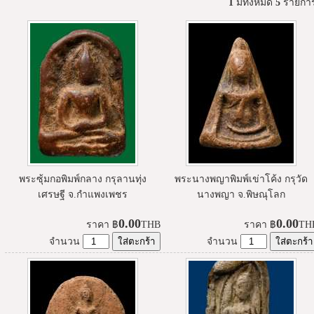
1
มีทั้งหมด
5
รายกา
พระซุ้มกอพิมพ์กลาง กรุลานทุ่ง
พระนางพญาพิมพ์เข่าโค้ง กรุวัด
เศรษฐี จ.กำแพงเพชร
นางพญา จ.พิษณุโลก
0.00
0.00
ราคา
฿
THB
ราคา
฿
TH
จำนวน
จำนวน