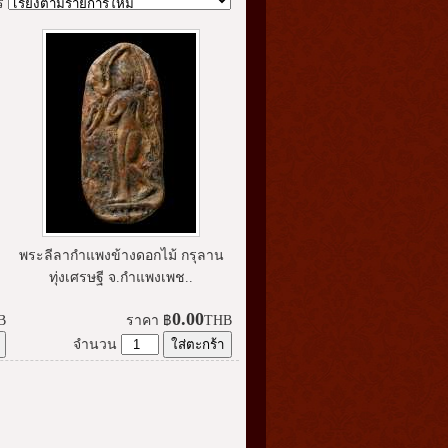
ร
พระลีลากำแพงข้างดอกไม้ กรุลาน
ทุ่งเศรษฐี จ.กำแพงเพช..
0.00
B
ราคา
฿
THB
จำนวน