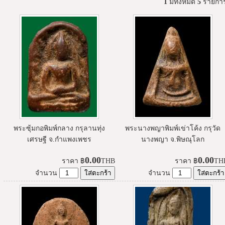
1
มีทั้งหมด
5
รายกา
พระซุ้มกอพิมพ์กลาง กรุลานทุ่ง
พระนางพญาพิมพ์เข่าโค้ง กรุวัด
เศรษฐี จ.กำแพงเพชร
นางพญา จ.พิษณุโลก
0.00
0.00
ราคา
฿
THB
ราคา
฿
TH
จำนวน
จำนวน