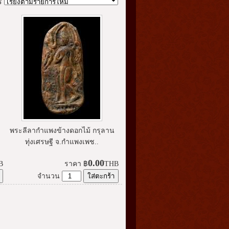
ร
พระลีลากำแพงข้างดอกไม้ กรุลาน
ทุ่งเศรษฐี จ.กำแพงเพช..
0.00
B
ราคา
฿
THB
จำนวน