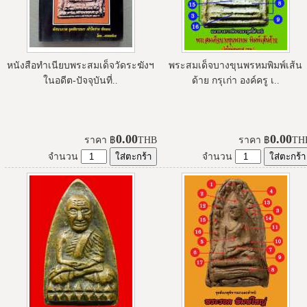
หนังสือทำเนียบพระสมเด็จวัดระฆังฯ
พระสมเด็จบางขุนพรหมพิมพ์เส้น
ในอดีต-ปัจจุบันที่..
ด้าย กรุเก่า องค์ครู เ..
0.00
0.00
ราคา
฿
THB
ราคา
฿
TH
จำนวน
จำนวน