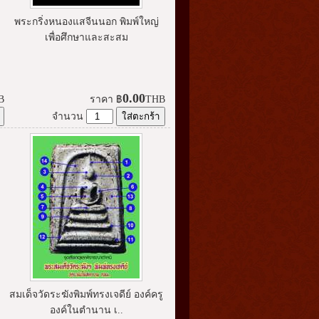
พระกริ่งหนองแสจีนนอก พิมพ์ใหญ่
เพื่อศึกษาและสะสม
0.00
B
ราคา
฿
THB
จำนวน
สมเด็จวัดระฆังพิมพ์ทรงเจดีย์ องค์ครู
องค์ในตำนาน เ..