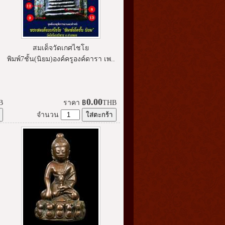
สมเด็จวัดเกศไชโย
พิมพ์7ชั้น(นิยม)องค์ครูองค์ดารา เพ..
0.00
B
ราคา
฿
THB
จำนวน