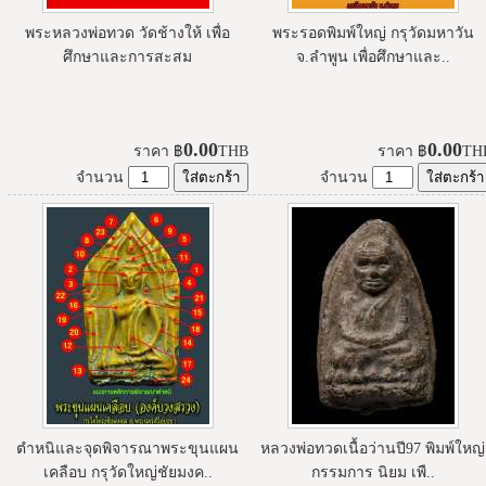
พระหลวงพ่อทวด วัดช้างให้ เพื่อ
พระรอดพิมพ์ใหญ่ กรุวัดมหาวัน
ศึกษาและการสะสม
จ.ลำพูน เพื่อศึกษาและ..
0.00
0.00
ราคา
฿
THB
ราคา
฿
TH
จำนวน
จำนวน
ตำหนิและจุดพิจารณาพระขุนแผน
หลวงพ่อทวดเนื้อว่านปี97 พิมพ์ใหญ่
เคลือบ กรุวัดใหญ่ชัยมงค..
กรรมการ นิยม เพื..