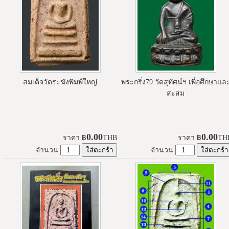
สมเด็จวัดระฆังพิมพ์ใหญ่
พระกริ่ง79 วัดสุทัศน์ฯ เพื่อศึกษาแล
สะสม
0.00
0.00
ราคา
฿
THB
ราคา
฿
TH
จำนวน
จำนวน