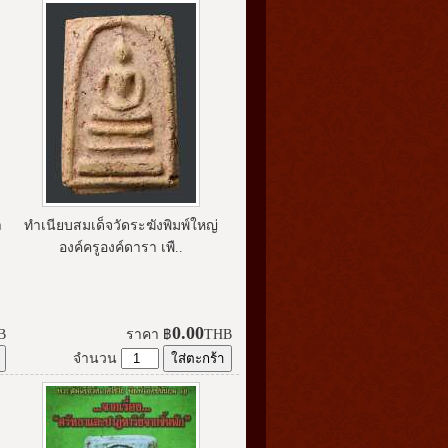
า
ทำเนียบสมเด็จวัดระฆังพิมพ์ใหญ่
องค์ครูองค์ดารา เพื..
0.00
B
ราคา
฿
THB
จำนวน