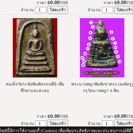
0.00
0.00
ราคา
฿
THB
ราคา
฿
TH
จำนวน
จำนวน
สมเด็จวัดระฆังพิมพ์ทรงเจดีย์ เพื่อ
พระนางพญาพิมพ์เข่าตรง (องค์ครู)
ศึกษาและสะสม
กรุวัดนางพญา จ.พิษ..
0.00
0.00
ราคา
฿
THB
ราคา
฿
TH
จำนวน
จำนวน
ไซต์นี้มีการใช้งานคุกกี้ (Cookies) เพื่อเพิ่มประสิทธิภาพและประสบการณ์ที่