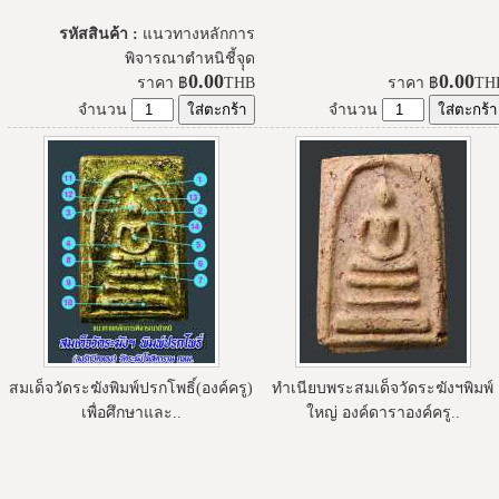
รหัสสินค้า :
แนวทางหลักการ
พิจารณาตำหนิชี้จุุด
0.00
0.00
ราคา
฿
THB
ราคา
฿
TH
จำนวน
จำนวน
สมเด็จวัดระฆังพิมพ์ปรกโพธิ์(องค์ครู)
ทำเนียบพระสมเด็จวัดระฆังฯพิมพ์
เพื่อศึกษาและ..
ใหญ่ องค์ดาราองค์ครู..