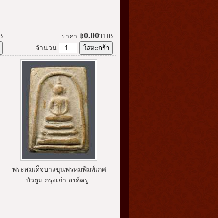
0.00
B
ราคา
฿
THB
จำนวน
พระสมเด็จบางขุนพรหมพิมพ์เกศ
บัวตูม กรุงเก่า องค์ครู..