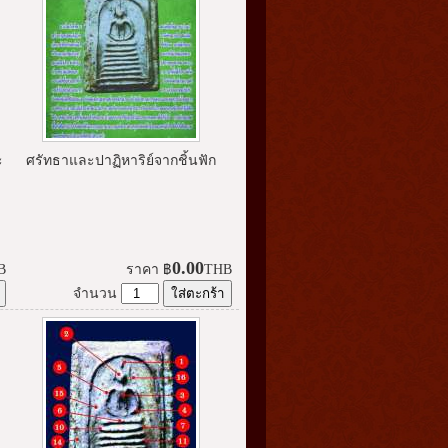
ะ
ศรัทธาและปาฏิหาริย์จากชิ้นฟัก
0.00
B
ราคา
฿
THB
จำนวน