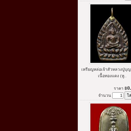
เหรียญหล่อเจ้าสัวหลวงปู่บุญ
เนื้อทองแดง (หู..
0
ราคา
฿
จำนวน