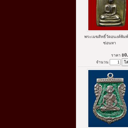
พระเมฆสิทธิ์วัดอนงค์พิมพ
ซ่อนหา
0
ราคา
฿
จำนวน