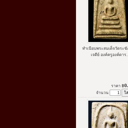
ทำเนียบพระสมเด็จวัดระฆัง
เจดีย์ องค์ครูองค์ดาร.
0
ราคา
฿
จำนวน