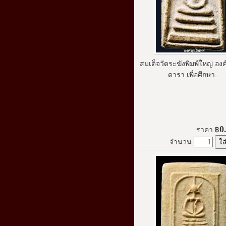
สมเด็จวัดระฆังพิมพ์ใหญ่ องค
ดารา เพื่อศึกษา..
0
ราคา
฿
จำนวน