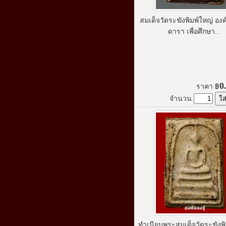
สมเด็จวัดระฆังพิมพ์ใหญ่ องค
ดารา เพื่อศึกษา..
0
ราคา
฿
จำนวน
ทำเนียบพระสมเด็จวัดระฆังพิ