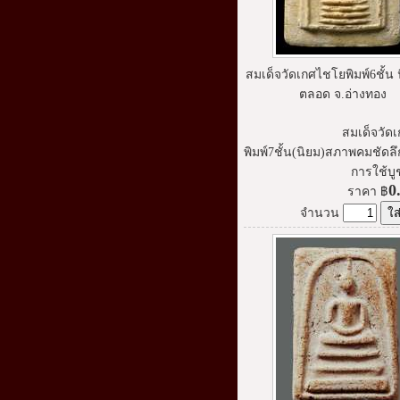
สมเด็จวัดเกศไชโยพิมพ์6ชั้น 
ตลอด จ.อ่างทอง
สมเด็จวัด
พิมพ์7ชั้น(นิยม)สภาพคมชัดลึ
การใช้บู
0
ราคา
฿
จำนวน