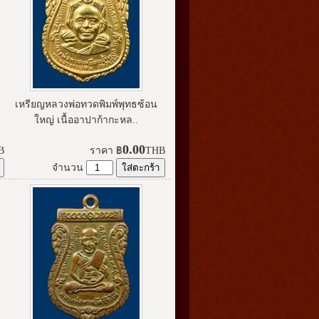
เหรียญหลวงพ่อทวดพิมพ์พุทธซ้อน
ใหญ่ เนื้ออาปาก้ากะหล..
0.00
B
ราคา
฿
THB
จำนวน