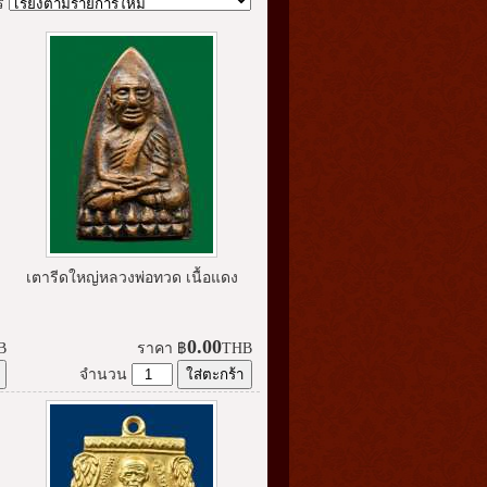
ร
เตารีดใหญ่หลวงพ่อทวด เนื้อแดง
0.00
B
ราคา
฿
THB
จำนวน