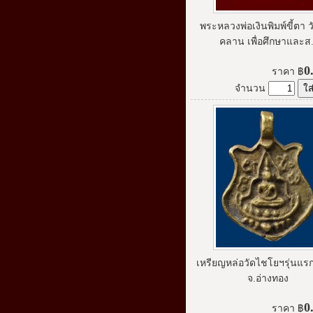
พระหลวงพ่อเงินพิมพ์ขี้ตา 
คลาน เพื่อศึกษาและส.
0
ราคา
฿
จำนวน
เหรียญหล่อวัดไชโยฯรุ่นแรก
จ.อ่างทอง
0
ราคา
฿