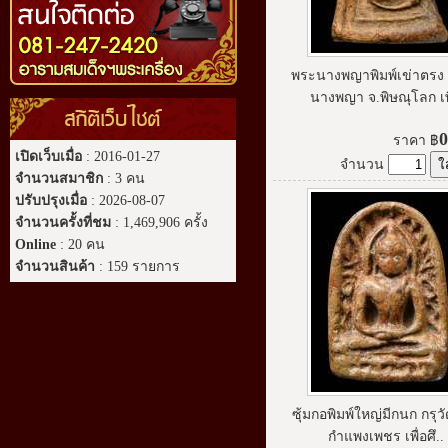
พระนางพญาพิมพ์เข่าตรง ก
นางพญา จ.พิษณุโลก เพื
สถิติเว็บไซต์
0
ราคา
฿
เปิดเว็บเมื่อ
: 2016-01-27
จำนวน
จำนวนสมาชิก
: 3 คน
ปรับปรุงเมื่อ
: 2026-08-07
จำนวนครั้งที่ชม
: 1,469,906 ครั้ง
Online
: 20 คน
จำนวนสินค้า
: 159 รายการ
ซุ้มกอพิมพ์ใหญ่มีกนก กรุวั
กำแพงเพชร เพื่อศึ..